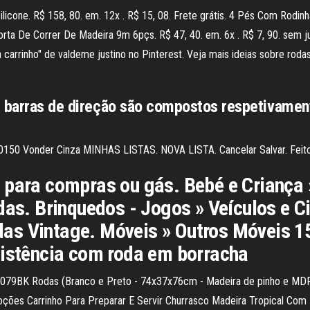
icone. R$ 158, 80. em. 12x . R$ 15, 08. Frete grátis. 4 Pés Com Rodi
/ Porta De Correr De Madeira 9m 6pçs. R$ 47, 40. em. 6x . R$ 7, 90. se
carrinho" de valdeme justino no Pinterest. Veja mais ideias sobre rodas
s barras de direção são compostos respetivament
0150 Vonder Cinza MINHAS LISTAS. NOVA LISTA. Cancelar Salvar. Feito!
 para compras ou gás. Bebé e Criança 
das. Brinquedos - Jogos » Veículos e Ci
as Vintage. Móveis » Outros Móveis 1
sistência com roda em borracha
079BK Rodas (Branco e Preto - 74x37x76cm - Madeira de pinho e MDF
ções Carrinho Para Preparar E Servir Churrasco Madeira Tropical Com