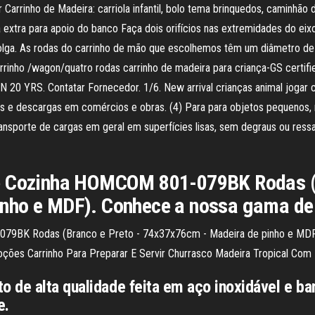
arrinho de Madeira: carriola infantil, bolo tema brinquedos, caminhão
 extra para apoio do banco Faça dois orifícios nas extremidades do eixo,
 folga. As rodas do carrinho de mão que escolhemos têm um diâmetro d
rrinho /wagon/quatro rodas carrinho de madeira para criança-GS certi
N 20 YRS. Contatar Fornecedor. 1/6. New arrival crianças animal jogar 
s e descargas em comércios e obras. (4) Para para objetos pequenos, m
nsporte de cargas em geral em superfícies lisas, sem degraus ou ressal
e Cozinha HOMCOM 801-079BK Rodas (B
inho e MDF). Conhece a nossa gama d
079BK Rodas (Branco e Preto - 74x37x76cm - Madeira de pinho e MDF
ções Carrinho Para Preparar E Servir Churrasco Madeira Tropical Com
 de alta qualidade feita em aço inoxidável e ba
e.