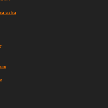
a raia fria
21
sino
er
o