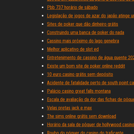
Pbb 737 horário de sábado
Legislação de jogos de azar do japão atinge um
Sites de poker que dão dinheiro grátis
Construindo uma banca de poker do nada
Cassino mais próximo do lago genebra
Melhor aplicativo de slot ed
Entretenimento de cassino de água quente 20
Existe um bom site de poker online reddit
10 euro casino grátis sem depósito
Acidente de fatalidade perto de south point ca
Palácio casino great falls montana
Escala de avaliação da dor das fichas de pôqu
Velas pretas jack e max
The sims online grátis sem download
Horário da sala de pôquer de hollywood casin
Roubo do póquer do casino do traficante