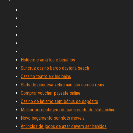
Holdem e amá-los e beijá-los
Suncruz casino barco daytona beach
Cassino teatro aix les bains
Slots de princesa zehra não são nomes reais
Comprar voucher paysafe online
Casino de iatismo sem bônus de depósito
Melhor porcentagem de pagamento de slots online
Novo pagamento por slots móveis
Anúncios de jogos de azar devem ser banidos