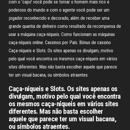
com o ‘capo’ você pode se tornar o homem mais rico e
poderoso do mundo e com o agente você pode ser um
jogador reconhecido e decorado, além de receber uma
grande quantia de dinheiro como resultado da recompensa de
usar a máquina caça-níqueis. Como funcionam as máquinas
caça-níqueis online. Cassinos por País. Bônus de cassino
Caça-níqueis e Slots. Os sites apenas os divulgam, motivo
pelo qual você encontra os mesmos caça-níqueis em vários
sites diferentes. Mas não basta escolher aquele que parece
ter um visual bacana, ou símbolos atraentes.
Caça-níqueis e Slots. Os sites apenas os
divulgam, motivo pelo qual você encontra
os mesmos caça-níqueis em vários sites
diferentes. Mas não basta escolher
aquele que parece ter um visual bacana,
ou símbolos atraentes.