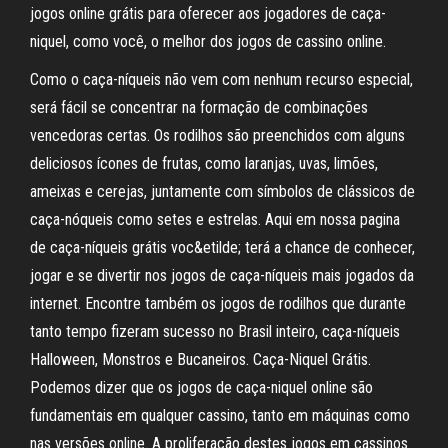
jogos online grátis para oferecer aos jogadores de caça-
niquel, como você, o melhor dos jogos de cassino online.
Como o caça-níqueis não vem com nenhum recurso especial,
será fácil se concentrar na formação de combinações
vencedoras certas. Os rodilhos são preenchidos com alguns
deliciosos ícones de frutas, como laranjas, uvas, limões,
ameixas e cerejas, juntamente com símbolos de clássicos de
caça-nóqueis como setes e estrelas. Aqui em nossa pagina
de caça-níqueis grátis voc&etilde; terá a chance de conhecer,
jogar e se divertir nos jogos de caça-níqueis mais jogados da
internet. Encontre também os jogos de rodilhos que durante
tanto tempo fizeram sucesso no Brasil inteiro, caça-níqueis
Halloween, Monstros e Bucaneiros. Caça-Niquel Grátis.
Podemos dizer que os jogos de caça-niquel online são
fundamentais em qualquer cassino, tanto em máquinas como
nas versões online. A proliferação destes jogos em cassinos