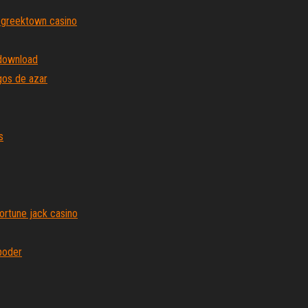
 greektown casino
 download
gos de azar
s
ortune jack casino
poder