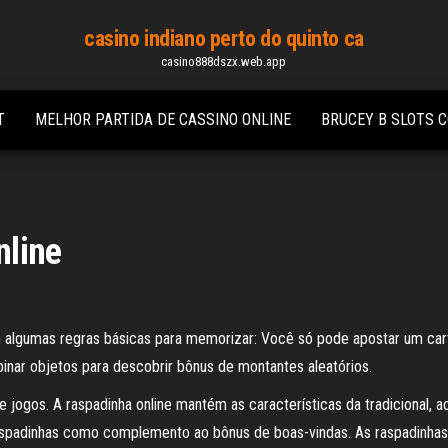
casino indiano perto do quinto ca
casino888dszx.web.app
T
MELHOR PARTIDA DE CASSINO ONLINE
BRUCEY B SLOTS 
nline
m algumas regras básicas para memorizar: Você só pode apostar um ca
inar objetos para descobrir bônus de montantes aleatórios.
 jogos. A raspadinha online mantém as características da tradicional,
aspadinhas como complemento ao bônus de boas-vindas. As raspadinhas