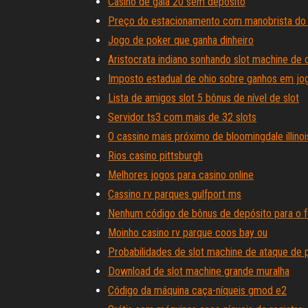
Casino de gala 20 sem depósito
Preço do estacionamento com manobrista do
Jogo de poker que ganha dinheiro
Aristocrata indiano sonhando slot machine de
Imposto estadual de ohio sobre ganhos em jo
Lista de amigos slot 5 bônus de nível de slot
Servidor ts3 com mais de 32 slots
O cassino mais próximo de bloomingdale illinoi
Rios casino pittsburgh
Melhores jogos para casino online
Cassino rv parques gulfport ms
Nenhum código de bônus de depósito para o f
Moinho casino rv parque coos bay ou
Probabilidades de slot machine de ataque de 
Download de slot machine grande muralha
Código da máquina caça-níqueis gmod e2