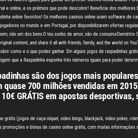
rmal e online, e os prémios que pode descobrir! Beneficie dos melhore
dinha online favoritos! Os melhores casinos online usam software de c
jogadores no mundo e em Portugal, por disponibilizarem ofertas regular
eu bem; não um dos bens.O teu sonho de amor, não de consumoDemétri
iginal content, and share it all with friends, family, and the world on Yo
obrir como e o que podes ganhar. Em alguns jogos de raspadinhas grátis
xigem que a Raspadinha exponha três números iguais para poder determ
padinhas são dos jogos mais populares
m quase 700 milhões vendidas em 2015
10€ GRÁTIS em apostas desportivas, s
ne grátis (jogos de caça-níquel, video bingo, blackjack, video poker, ro
es promoções e bônus de casino online grátis, com muitas informações 