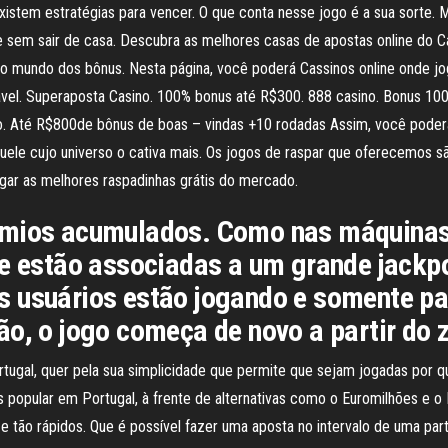
xistem estratégias para vencer. O que conta nesse jogo é a sua sorte. M
ine sem sair de casa. Descubra as melhores casas de apostas online do
 o mundo dos bônus. Nesta página, você poderá Cassinos online onde j
l. Superaposta Casino. 100% bonus até R$300. 888 casino. Bonus 100%
. Até R$800de bônus de boas – vindas +10 rodadas Assim, você poderá 
uele cujo universo o cativa mais. Os jogos de raspar que oferecemos 
ogar as melhores raspadinhas grátis do mercado.
êmios acumulados. Como nas máquinas
ue estão associadas a um grande jackp
s usuários estão jogando e somente p
o, o jogo começa de novo a partir do z
ugal, quer pela sua simplicidade que permite que sejam jogadas por q
popular em Portugal, à frente de alternativas como o Euromilhões e o P
e tão rápidos. Que é possível fazer uma aposta no intervalo de uma par