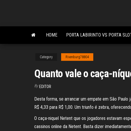
Skip
to
the
content
HOME
PORTA LABIRINTO VS PORTA SLO
Category
Rivenburg78804
Quanto vale o caça-níqu
By
EDITOR
Desta forma, se arrancar um empate em São Paulo já 
R$ 4,33 para R$ 1,00. Um triunfo é zebra, oferecend
O caça-niquel Netent que os jogadores estavam espe
cassinos online da Netent. Basta dizer imediatamen