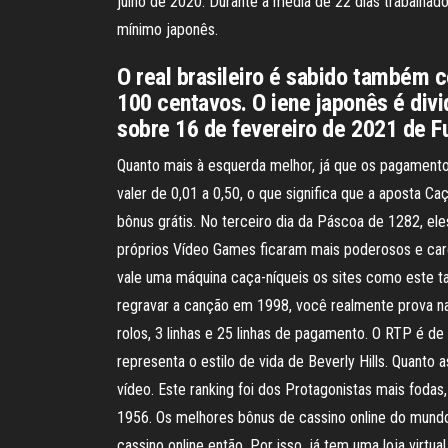
julho de 2020. Durante a média de 22 dias trabalhad
mínimo japonês.
O real brasileiro é sabido também c
100 centavos. O iene japonês é divid
sobre 16 de fevereiro de 2021 de F
Quanto mais à esquerda melhor, já que os pagamentos
valer de 0,01 a 0,50, o que significa que a aposta C
bônus grátis. No terceiro dia da Páscoa de 1282, el
próprios Vídeo Games ficaram mais poderosos e caros
vale uma máquina caça-níqueis os sites como este 
regravar a canção em 1998, você realmente prova na
rolos, 3 linhas e 25 linhas de pagamento. O RTP é d
representa o estilo de vida de Beverly Hills. Quanto 
vídeo. Este ranking foi dos Protagonistas mais foda
1956. Os melhores bônus de cassino online do mundo
cassino online então. Por isso, já tem uma loja virt