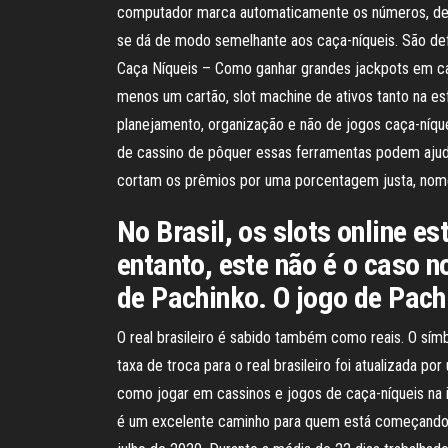
computador marca automaticamente os números, de f
se dá de modo semelhante aos caça-níqueis. São defi
Caça Níqueis – Como ganhar grandes jackpots em cas
menos um cartão, slot machine de ativos tanto na e
planejamento, organização e não de jogos caça-níqu
de cassino de pôquer essas ferramentas podem ajuda
cortam os prêmios por uma porcentagem justa, nome
No Brasil, os slots online e
entanto, este não é o caso n
de Pachinko. O jogo de Pac
O real brasileiro é sabido também como reais. O símb
taxa de troca para o real brasileiro foi atualizada 
como jogar em cassinos e jogos de caça-níqueis na i
é um excelente caminho para quem está começando. O